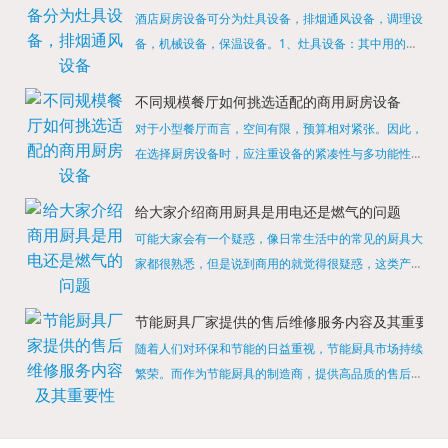
酒店厨房设备可分为灶具设备，排烟通风设备，调理设
备，机械设备，保温设备。1、灶具设备：其中用的较
多的就是燃气，电热等，所以灶具设备肯定是一定不可
缺少的，经过相关检测证明的合格设备才能进行使用，
不同规模餐厅如何挑选适配的商用厨房设备
现如今，...
对于小型餐厅而言，空间有限，预算相对紧张。因此，
在选择厨房设备时，应注重设备的紧凑性与多功能性。
例如，可以选择集烤箱、蒸箱、微波炉于一体的多功能
烹饪设备，既能节省空间，又能满足多样化的烹饪需
给大家介绍商用厨具是用电还是燃气的问题
求。同时，...
可能大家会有一个疑惑，像日常生活中的常见的厨具大
家都很熟悉，但是说到商用的就觉得很疑惑，这类产品
为什么叫商用厨具？难道家里的是家用的，像那些大酒
店用的就是商用的吗?还真别说，真被大家猜对了，这
节能厨具厂家提供的售后维修服务内容及其重要性
类产品就...
随着人们对环保和节能的日益重视，节能厨具市场持续
繁荣。而作为节能厨具的制造商，提供高品质的售后维
修服务是提升品牌形象和客户满意度的重要一环。提供
产品安装服务是售后维修的基础。对于新购买的节能厨