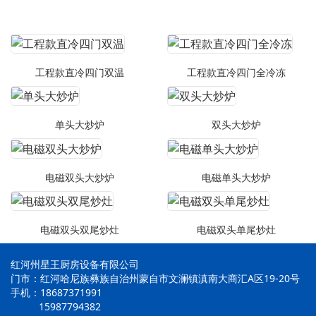
工程款直冷四门双温
工程款直冷四门全冷冻
单头大炒炉
双头大炒炉
电磁双头大炒炉
电磁单头大炒炉
电磁双头双尾炒灶
电磁双头单尾炒灶
红河州星王厨房设备有限公司
门市：红河哈尼族彝族自治州蒙自市文澜镇滇南大商汇A区19-20号
手机：18687371991
15987794382