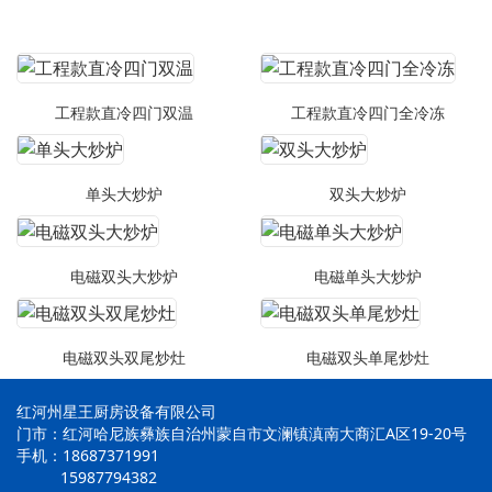
工程款直冷四门双温
工程款直冷四门全冷冻
单头大炒炉
双头大炒炉
电磁双头大炒炉
电磁单头大炒炉
电磁双头双尾炒灶
电磁双头单尾炒灶
红河州星王厨房设备有限公司
门市：红河哈尼族彝族自治州蒙自市文澜镇滇南大商汇A区19-20号
手机：18687371991
15987794382