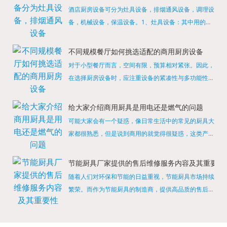
酒店厨房设备可分为灶具设备，排烟通风设备，调理设
备，机械设备，保温设备。1、灶具设备：其中用的较
多的就是燃气，电热等，所以灶具设备肯定是一定不可
缺少的，经过相关检测证明的合格设备才能进行使用，
不同规模餐厅如何挑选适配的商用厨房设备
现如今，...
对于小型餐厅而言，空间有限，预算相对紧张。因此，
在选择厨房设备时，应注重设备的紧凑性与多功能性。
例如，可以选择集烤箱、蒸箱、微波炉于一体的多功能
烹饪设备，既能节省空间，又能满足多样化的烹饪需
给大家介绍商用厨具是用电还是燃气的问题
求。同时，...
可能大家会有一个疑惑，像日常生活中的常见的厨具大
家都很熟悉，但是说到商用的就觉得很疑惑，这类产品
为什么叫商用厨具？难道家里的是家用的，像那些大酒
店用的就是商用的吗?还真别说，真被大家猜对了，这
节能厨具厂家提供的售后维修服务内容及其重要性
类产品就...
随着人们对环保和节能的日益重视，节能厨具市场持续
繁荣。而作为节能厨具的制造商，提供高品质的售后维
修服务是提升品牌形象和客户满意度的重要一环。提供
产品安装服务是售后维修的基础。对于新购买的节能厨