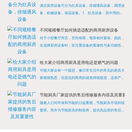
酒店厨房设备可分为灶具设备，排烟通风设备，调理设
备，机械设备，保温设备。1、灶具设备：其中用的较
多的就是燃气，电热等，所以灶具设备肯定是一定不可
缺少的，经过相关检测证明的合格设备才能进行使用，
不同规模餐厅如何挑选适配的商用厨房设备
现如今，...
对于小型餐厅而言，空间有限，预算相对紧张。因此，
在选择厨房设备时，应注重设备的紧凑性与多功能性。
例如，可以选择集烤箱、蒸箱、微波炉于一体的多功能
烹饪设备，既能节省空间，又能满足多样化的烹饪需
给大家介绍商用厨具是用电还是燃气的问题
求。同时，...
可能大家会有一个疑惑，像日常生活中的常见的厨具大
家都很熟悉，但是说到商用的就觉得很疑惑，这类产品
为什么叫商用厨具？难道家里的是家用的，像那些大酒
店用的就是商用的吗?还真别说，真被大家猜对了，这
节能厨具厂家提供的售后维修服务内容及其重要性
类产品就...
随着人们对环保和节能的日益重视，节能厨具市场持续
繁荣。而作为节能厨具的制造商，提供高品质的售后维
修服务是提升品牌形象和客户满意度的重要一环。提供
产品安装服务是售后维修的基础。对于新购买的节能厨