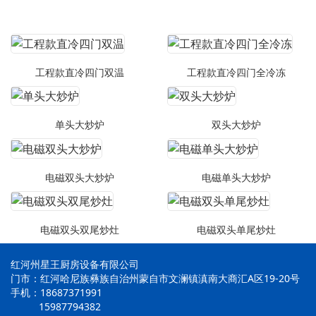
工程款直冷四门双温
工程款直冷四门全冷冻
单头大炒炉
双头大炒炉
电磁双头大炒炉
电磁单头大炒炉
电磁双头双尾炒灶
电磁双头单尾炒灶
红河州星王厨房设备有限公司
门市：红河哈尼族彝族自治州蒙自市文澜镇滇南大商汇A区19-20号
手机：18687371991
15987794382