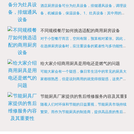
酒店厨房设备可分为灶具设备，排烟通风设备，调理设
备，机械设备，保温设备。1、灶具设备：其中用的较
多的就是燃气，电热等，所以灶具设备肯定是一定不可
缺少的，经过相关检测证明的合格设备才能进行使用，
不同规模餐厅如何挑选适配的商用厨房设备
现如今，...
对于小型餐厅而言，空间有限，预算相对紧张。因此，
在选择厨房设备时，应注重设备的紧凑性与多功能性。
例如，可以选择集烤箱、蒸箱、微波炉于一体的多功能
烹饪设备，既能节省空间，又能满足多样化的烹饪需
给大家介绍商用厨具是用电还是燃气的问题
求。同时，...
可能大家会有一个疑惑，像日常生活中的常见的厨具大
家都很熟悉，但是说到商用的就觉得很疑惑，这类产品
为什么叫商用厨具？难道家里的是家用的，像那些大酒
店用的就是商用的吗?还真别说，真被大家猜对了，这
节能厨具厂家提供的售后维修服务内容及其重要性
类产品就...
随着人们对环保和节能的日益重视，节能厨具市场持续
繁荣。而作为节能厨具的制造商，提供高品质的售后维
修服务是提升品牌形象和客户满意度的重要一环。提供
产品安装服务是售后维修的基础。对于新购买的节能厨