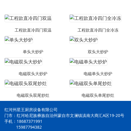
工程款直冷四门双温
工程款直冷四门全冷冻
单头大炒炉
双头大炒炉
电磁双头大炒炉
电磁单头大炒炉
电磁双头双尾炒灶
电磁双头单尾炒灶
红河州星王厨房设备有限公司
门市：红河哈尼族彝族自治州蒙自市文澜镇滇南大商汇A区19-20号
手机：18687371991
15987794382