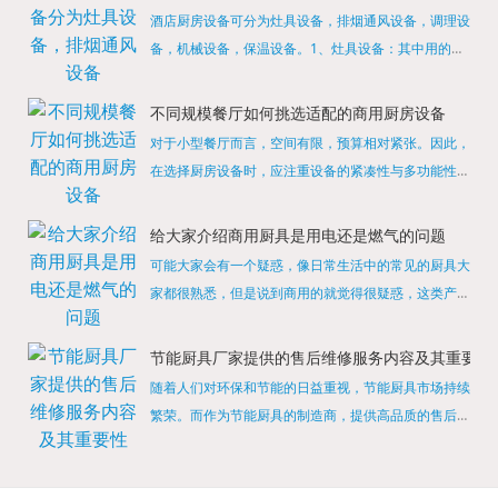
酒店厨房设备可分为灶具设备，排烟通风设备，调理设
备，机械设备，保温设备。1、灶具设备：其中用的较
多的就是燃气，电热等，所以灶具设备肯定是一定不可
缺少的，经过相关检测证明的合格设备才能进行使用，
不同规模餐厅如何挑选适配的商用厨房设备
现如今，...
对于小型餐厅而言，空间有限，预算相对紧张。因此，
在选择厨房设备时，应注重设备的紧凑性与多功能性。
例如，可以选择集烤箱、蒸箱、微波炉于一体的多功能
烹饪设备，既能节省空间，又能满足多样化的烹饪需
给大家介绍商用厨具是用电还是燃气的问题
求。同时，...
可能大家会有一个疑惑，像日常生活中的常见的厨具大
家都很熟悉，但是说到商用的就觉得很疑惑，这类产品
为什么叫商用厨具？难道家里的是家用的，像那些大酒
店用的就是商用的吗?还真别说，真被大家猜对了，这
节能厨具厂家提供的售后维修服务内容及其重要性
类产品就...
随着人们对环保和节能的日益重视，节能厨具市场持续
繁荣。而作为节能厨具的制造商，提供高品质的售后维
修服务是提升品牌形象和客户满意度的重要一环。提供
产品安装服务是售后维修的基础。对于新购买的节能厨