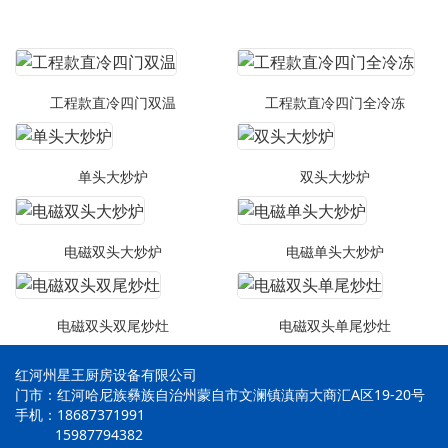
工程款直冷四门双温
工程款直冷四门全冷冻
单头大炒炉
双头大炒炉
电磁双头大炒炉
电磁单头大炒炉
电磁双头双尾炒灶
电磁双头单尾炒灶
红河州星王厨房设备有限公司
门市：红河哈尼族彝族自治州蒙自市文澜镇滇南大商汇A区19-20号
手机：18687371991
15987794382