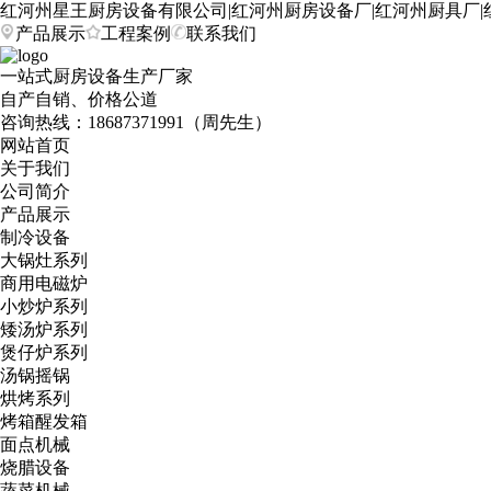
红河州星王厨房设备有限公司|红河州厨房设备厂|红河州厨具厂|
产品展示
工程案例
联系我们
一站式厨房设备生产厂家
自产自销、价格公道
咨询热线：
18687371991（周先生）
网站首页
关于我们
公司简介
产品展示
制冷设备
大锅灶系列
商用电磁炉
小炒炉系列
矮汤炉系列
煲仔炉系列
汤锅摇锅
烘烤系列
烤箱醒发箱
面点机械
烧腊设备
蔬菜机械