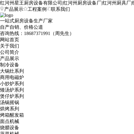
红河州星王厨房设备有限公司|红河州厨房设备厂|红河州厨具厂|
产品展示
工程案例
联系我们
一站式厨房设备生产厂家
自产自销、价格公道
咨询热线：
18687371991（周先生）
网站首页
关于我们
公司简介
产品展示
制冷设备
大锅灶系列
商用电磁炉
小炒炉系列
矮汤炉系列
煲仔炉系列
汤锅摇锅
烘烤系列
烤箱醒发箱
面点机械
烧腊设备
蔬菜机械