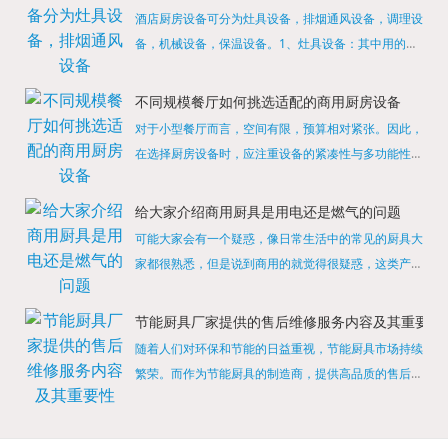
酒店厨房设备可分为灶具设备，排烟通风设备，调理设
备，机械设备，保温设备。1、灶具设备：其中用的较
多的就是燃气，电热等，所以灶具设备肯定是一定不可
缺少的，经过相关检测证明的合格设备才能进行使用，
不同规模餐厅如何挑选适配的商用厨房设备
现如今，...
对于小型餐厅而言，空间有限，预算相对紧张。因此，
在选择厨房设备时，应注重设备的紧凑性与多功能性。
例如，可以选择集烤箱、蒸箱、微波炉于一体的多功能
烹饪设备，既能节省空间，又能满足多样化的烹饪需
给大家介绍商用厨具是用电还是燃气的问题
求。同时，...
可能大家会有一个疑惑，像日常生活中的常见的厨具大
家都很熟悉，但是说到商用的就觉得很疑惑，这类产品
为什么叫商用厨具？难道家里的是家用的，像那些大酒
店用的就是商用的吗?还真别说，真被大家猜对了，这
节能厨具厂家提供的售后维修服务内容及其重要性
类产品就...
随着人们对环保和节能的日益重视，节能厨具市场持续
繁荣。而作为节能厨具的制造商，提供高品质的售后维
修服务是提升品牌形象和客户满意度的重要一环。提供
产品安装服务是售后维修的基础。对于新购买的节能厨