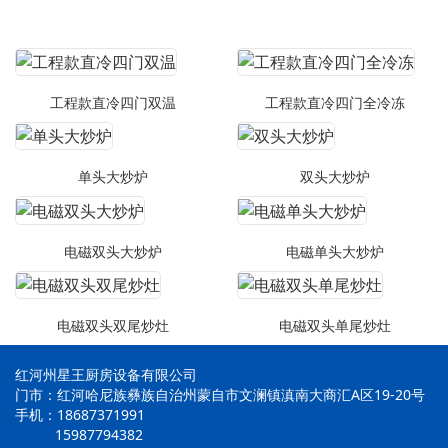
工程款直冷四门双温
工程款直冷四门全冷冻
单头大炒炉
双头大炒炉
电磁双头大炒炉
电磁单头大炒炉
电磁双头双尾炒灶
电磁双头单尾炒灶
红河州星王厨房设备有限公司
门市：红河哈尼族彝族自治州蒙自市文澜镇滇南大商汇A区19-20号
手机：18687371991
15987794382