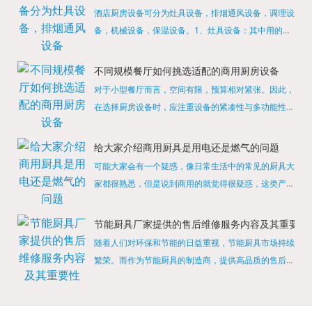
酒店厨房设备可分为灶具设备，排烟通风设备，调理设
备，机械设备，保温设备。1、灶具设备：其中用的较
多的就是燃气，电热等，所以灶具设备肯定是一定不可
缺少的，经过相关检测证明的合格设备才能进行使用，
不同规模餐厅如何挑选适配的商用厨房设备
现如今，...
对于小型餐厅而言，空间有限，预算相对紧张。因此，
在选择厨房设备时，应注重设备的紧凑性与多功能性。
例如，可以选择集烤箱、蒸箱、微波炉于一体的多功能
烹饪设备，既能节省空间，又能满足多样化的烹饪需
给大家介绍商用厨具是用电还是燃气的问题
求。同时，...
可能大家会有一个疑惑，像日常生活中的常见的厨具大
家都很熟悉，但是说到商用的就觉得很疑惑，这类产品
为什么叫商用厨具？难道家里的是家用的，像那些大酒
店用的就是商用的吗?还真别说，真被大家猜对了，这
节能厨具厂家提供的售后维修服务内容及其重要性
类产品就...
随着人们对环保和节能的日益重视，节能厨具市场持续
繁荣。而作为节能厨具的制造商，提供高品质的售后维
修服务是提升品牌形象和客户满意度的重要一环。提供
产品安装服务是售后维修的基础。对于新购买的节能厨