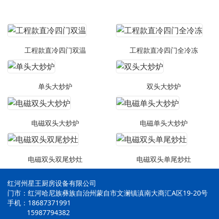
工程款直冷四门双温
工程款直冷四门全冷冻
单头大炒炉
双头大炒炉
电磁双头大炒炉
电磁单头大炒炉
电磁双头双尾炒灶
电磁双头单尾炒灶
红河州星王厨房设备有限公司
门市：红河哈尼族彝族自治州蒙自市文澜镇滇南大商汇A区19-20号
手机：18687371991
15987794382