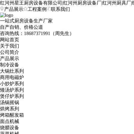
红河州星王厨房设备有限公司|红河州厨房设备厂|红河州厨具厂|
产品展示
工程案例
联系我们
一站式厨房设备生产厂家
自产自销、价格公道
咨询热线：
18687371991（周先生）
网站首页
关于我们
公司简介
产品展示
制冷设备
大锅灶系列
商用电磁炉
小炒炉系列
矮汤炉系列
煲仔炉系列
汤锅摇锅
烘烤系列
烤箱醒发箱
面点机械
烧腊设备
蔬菜机械