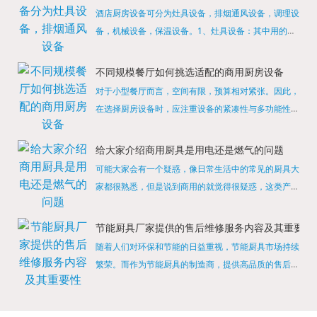
酒店厨房设备可分为灶具设备，排烟通风设备，调理设
备，机械设备，保温设备。1、灶具设备：其中用的较
多的就是燃气，电热等，所以灶具设备肯定是一定不可
缺少的，经过相关检测证明的合格设备才能进行使用，
不同规模餐厅如何挑选适配的商用厨房设备
现如今，...
对于小型餐厅而言，空间有限，预算相对紧张。因此，
在选择厨房设备时，应注重设备的紧凑性与多功能性。
例如，可以选择集烤箱、蒸箱、微波炉于一体的多功能
烹饪设备，既能节省空间，又能满足多样化的烹饪需
给大家介绍商用厨具是用电还是燃气的问题
求。同时，...
可能大家会有一个疑惑，像日常生活中的常见的厨具大
家都很熟悉，但是说到商用的就觉得很疑惑，这类产品
为什么叫商用厨具？难道家里的是家用的，像那些大酒
店用的就是商用的吗?还真别说，真被大家猜对了，这
节能厨具厂家提供的售后维修服务内容及其重要性
类产品就...
随着人们对环保和节能的日益重视，节能厨具市场持续
繁荣。而作为节能厨具的制造商，提供高品质的售后维
修服务是提升品牌形象和客户满意度的重要一环。提供
产品安装服务是售后维修的基础。对于新购买的节能厨