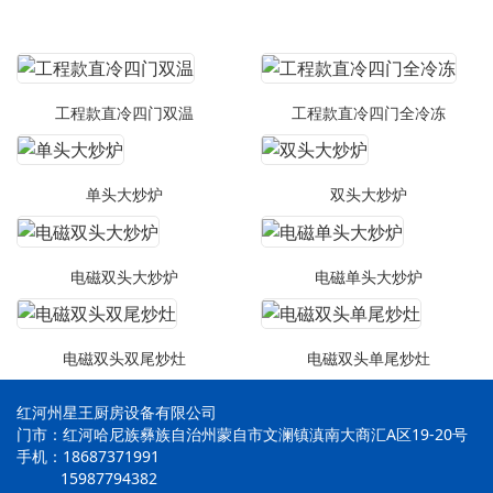
工程款直冷四门双温
工程款直冷四门全冷冻
单头大炒炉
双头大炒炉
电磁双头大炒炉
电磁单头大炒炉
电磁双头双尾炒灶
电磁双头单尾炒灶
红河州星王厨房设备有限公司
门市：红河哈尼族彝族自治州蒙自市文澜镇滇南大商汇A区19-20号
手机：18687371991
15987794382