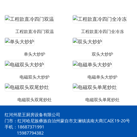
工程款直冷四门双温
工程款直冷四门全冷冻
单头大炒炉
双头大炒炉
电磁双头大炒炉
电磁单头大炒炉
电磁双头双尾炒灶
电磁双头单尾炒灶
红河州星王厨房设备有限公司
门市：红河哈尼族彝族自治州蒙自市文澜镇滇南大商汇A区19-20号
手机：18687371991
15987794382