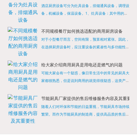
酒店厨房设备可分为灶具设备，排烟通风设备，调理设
备，机械设备，保温设备。1、灶具设备：其中用的较
多的就是燃气，电热等，所以灶具设备肯定是一定不可
缺少的，经过相关检测证明的合格设备才能进行使用，
不同规模餐厅如何挑选适配的商用厨房设备
现如今，...
对于小型餐厅而言，空间有限，预算相对紧张。因此，
在选择厨房设备时，应注重设备的紧凑性与多功能性。
例如，可以选择集烤箱、蒸箱、微波炉于一体的多功能
烹饪设备，既能节省空间，又能满足多样化的烹饪需
给大家介绍商用厨具是用电还是燃气的问题
求。同时，...
可能大家会有一个疑惑，像日常生活中的常见的厨具大
家都很熟悉，但是说到商用的就觉得很疑惑，这类产品
为什么叫商用厨具？难道家里的是家用的，像那些大酒
店用的就是商用的吗?还真别说，真被大家猜对了，这
节能厨具厂家提供的售后维修服务内容及其重要性
类产品就...
随着人们对环保和节能的日益重视，节能厨具市场持续
繁荣。而作为节能厨具的制造商，提供高品质的售后维
修服务是提升品牌形象和客户满意度的重要一环。提供
产品安装服务是售后维修的基础。对于新购买的节能厨