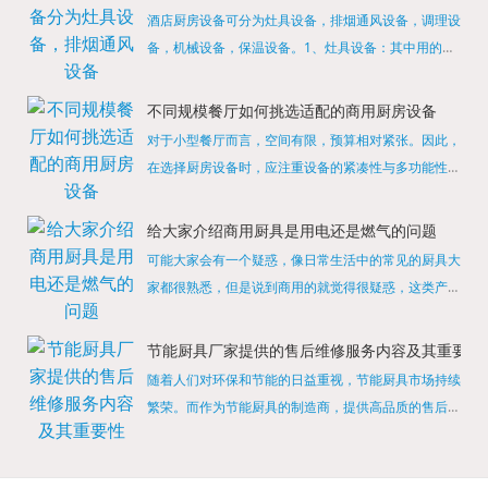
酒店厨房设备可分为灶具设备，排烟通风设备，调理设
备，机械设备，保温设备。1、灶具设备：其中用的较
多的就是燃气，电热等，所以灶具设备肯定是一定不可
缺少的，经过相关检测证明的合格设备才能进行使用，
不同规模餐厅如何挑选适配的商用厨房设备
现如今，...
对于小型餐厅而言，空间有限，预算相对紧张。因此，
在选择厨房设备时，应注重设备的紧凑性与多功能性。
例如，可以选择集烤箱、蒸箱、微波炉于一体的多功能
烹饪设备，既能节省空间，又能满足多样化的烹饪需
给大家介绍商用厨具是用电还是燃气的问题
求。同时，...
可能大家会有一个疑惑，像日常生活中的常见的厨具大
家都很熟悉，但是说到商用的就觉得很疑惑，这类产品
为什么叫商用厨具？难道家里的是家用的，像那些大酒
店用的就是商用的吗?还真别说，真被大家猜对了，这
节能厨具厂家提供的售后维修服务内容及其重要性
类产品就...
随着人们对环保和节能的日益重视，节能厨具市场持续
繁荣。而作为节能厨具的制造商，提供高品质的售后维
修服务是提升品牌形象和客户满意度的重要一环。提供
产品安装服务是售后维修的基础。对于新购买的节能厨