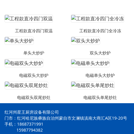
工程款直冷四门双温
工程款直冷四门全冷冻
单头大炒炉
双头大炒炉
电磁双头大炒炉
电磁单头大炒炉
电磁双头双尾炒灶
电磁双头单尾炒灶
红河州星王厨房设备有限公司
门市：红河哈尼族彝族自治州蒙自市文澜镇滇南大商汇A区19-20号
手机：18687371991
15987794382