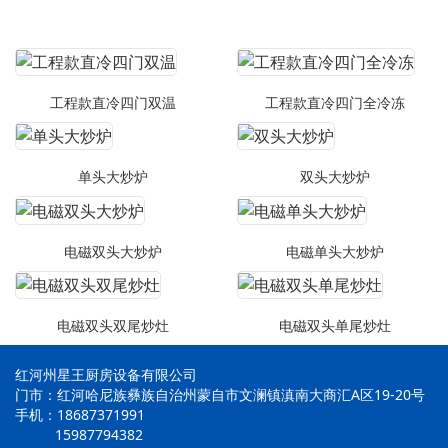
工程款直冷四门双温
工程款直冷四门全冷冻
单头大炒炉
双头大炒炉
电磁双头大炒炉
电磁单头大炒炉
电磁双头双尾炒灶
电磁双头单尾炒灶
红河州星王厨房设备有限公司
门市：红河哈尼族彝族自治州蒙自市文澜镇滇南大商汇A区19-20号
手机：18687371991
15987794382