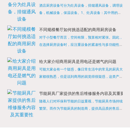
酒店厨房设备可分为灶具设备，排烟通风设备，调理设
备，机械设备，保温设备。1、灶具设备：其中用的较
多的就是燃气，电热等，所以灶具设备肯定是一定不可
缺少的，经过相关检测证明的合格设备才能进行使用，
不同规模餐厅如何挑选适配的商用厨房设备
现如今，...
对于小型餐厅而言，空间有限，预算相对紧张。因此，
在选择厨房设备时，应注重设备的紧凑性与多功能性。
例如，可以选择集烤箱、蒸箱、微波炉于一体的多功能
烹饪设备，既能节省空间，又能满足多样化的烹饪需
给大家介绍商用厨具是用电还是燃气的问题
求。同时，...
可能大家会有一个疑惑，像日常生活中的常见的厨具大
家都很熟悉，但是说到商用的就觉得很疑惑，这类产品
为什么叫商用厨具？难道家里的是家用的，像那些大酒
店用的就是商用的吗?还真别说，真被大家猜对了，这
节能厨具厂家提供的售后维修服务内容及其重要性
类产品就...
随着人们对环保和节能的日益重视，节能厨具市场持续
繁荣。而作为节能厨具的制造商，提供高品质的售后维
修服务是提升品牌形象和客户满意度的重要一环。提供
产品安装服务是售后维修的基础。对于新购买的节能厨