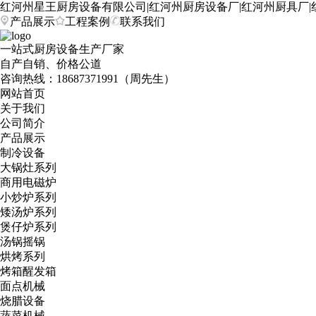
红河州星王厨房设备有限公司|红河州厨房设备厂|红河州厨具厂|
产品展示
工程案例
联系我们
一站式厨房设备生产厂家
自产自销、价格公道
咨询热线：
18687371991（周先生）
网站首页
关于我们
公司简介
产品展示
制冷设备
大锅灶系列
商用电磁炉
小炒炉系列
矮汤炉系列
煲仔炉系列
汤锅摇锅
烘烤系列
烤箱醒发箱
面点机械
烧腊设备
蔬菜机械