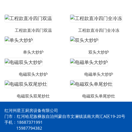
工程款直冷四门双温
工程款直冷四门全冷冻
单头大炒炉
双头大炒炉
电磁双头大炒炉
电磁单头大炒炉
电磁双头双尾炒灶
电磁双头单尾炒灶
红河州星王厨房设备有限公司
门市：红河哈尼族彝族自治州蒙自市文澜镇滇南大商汇A区19-20号
手机：18687371991
15987794382