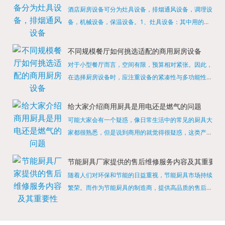
酒店厨房设备可分为灶具设备，排烟通风设备，调理设
备，机械设备，保温设备。1、灶具设备：其中用的较
多的就是燃气，电热等，所以灶具设备肯定是一定不可
缺少的，经过相关检测证明的合格设备才能进行使用，
不同规模餐厅如何挑选适配的商用厨房设备
现如今，...
对于小型餐厅而言，空间有限，预算相对紧张。因此，
在选择厨房设备时，应注重设备的紧凑性与多功能性。
例如，可以选择集烤箱、蒸箱、微波炉于一体的多功能
烹饪设备，既能节省空间，又能满足多样化的烹饪需
给大家介绍商用厨具是用电还是燃气的问题
求。同时，...
可能大家会有一个疑惑，像日常生活中的常见的厨具大
家都很熟悉，但是说到商用的就觉得很疑惑，这类产品
为什么叫商用厨具？难道家里的是家用的，像那些大酒
店用的就是商用的吗?还真别说，真被大家猜对了，这
节能厨具厂家提供的售后维修服务内容及其重要性
类产品就...
随着人们对环保和节能的日益重视，节能厨具市场持续
繁荣。而作为节能厨具的制造商，提供高品质的售后维
修服务是提升品牌形象和客户满意度的重要一环。提供
产品安装服务是售后维修的基础。对于新购买的节能厨