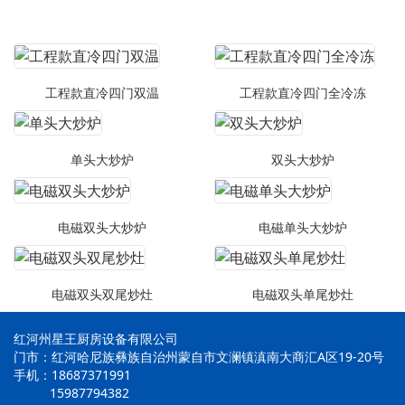
工程款直冷四门双温
工程款直冷四门全冷冻
单头大炒炉
双头大炒炉
电磁双头大炒炉
电磁单头大炒炉
电磁双头双尾炒灶
电磁双头单尾炒灶
红河州星王厨房设备有限公司
门市：红河哈尼族彝族自治州蒙自市文澜镇滇南大商汇A区19-20号
手机：18687371991
15987794382