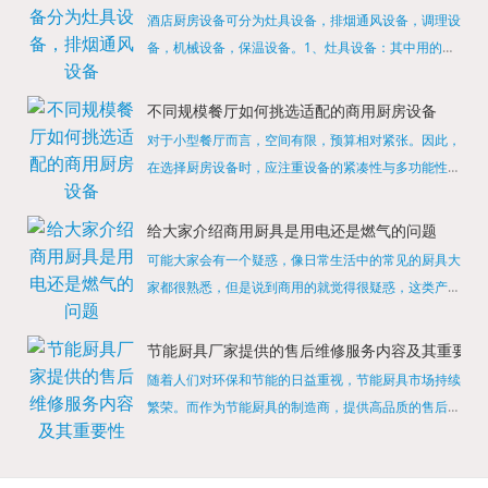
酒店厨房设备可分为灶具设备，排烟通风设备，调理设
备，机械设备，保温设备。1、灶具设备：其中用的较
多的就是燃气，电热等，所以灶具设备肯定是一定不可
缺少的，经过相关检测证明的合格设备才能进行使用，
不同规模餐厅如何挑选适配的商用厨房设备
现如今，...
对于小型餐厅而言，空间有限，预算相对紧张。因此，
在选择厨房设备时，应注重设备的紧凑性与多功能性。
例如，可以选择集烤箱、蒸箱、微波炉于一体的多功能
烹饪设备，既能节省空间，又能满足多样化的烹饪需
给大家介绍商用厨具是用电还是燃气的问题
求。同时，...
可能大家会有一个疑惑，像日常生活中的常见的厨具大
家都很熟悉，但是说到商用的就觉得很疑惑，这类产品
为什么叫商用厨具？难道家里的是家用的，像那些大酒
店用的就是商用的吗?还真别说，真被大家猜对了，这
节能厨具厂家提供的售后维修服务内容及其重要性
类产品就...
随着人们对环保和节能的日益重视，节能厨具市场持续
繁荣。而作为节能厨具的制造商，提供高品质的售后维
修服务是提升品牌形象和客户满意度的重要一环。提供
产品安装服务是售后维修的基础。对于新购买的节能厨