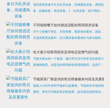
酒店厨房设备可分为灶具设备，排烟通风设备，调理设
备，机械设备，保温设备。1、灶具设备：其中用的较
多的就是燃气，电热等，所以灶具设备肯定是一定不可
缺少的，经过相关检测证明的合格设备才能进行使用，
不同规模餐厅如何挑选适配的商用厨房设备
现如今，...
对于小型餐厅而言，空间有限，预算相对紧张。因此，
在选择厨房设备时，应注重设备的紧凑性与多功能性。
例如，可以选择集烤箱、蒸箱、微波炉于一体的多功能
烹饪设备，既能节省空间，又能满足多样化的烹饪需
给大家介绍商用厨具是用电还是燃气的问题
求。同时，...
可能大家会有一个疑惑，像日常生活中的常见的厨具大
家都很熟悉，但是说到商用的就觉得很疑惑，这类产品
为什么叫商用厨具？难道家里的是家用的，像那些大酒
店用的就是商用的吗?还真别说，真被大家猜对了，这
节能厨具厂家提供的售后维修服务内容及其重要性
类产品就...
随着人们对环保和节能的日益重视，节能厨具市场持续
繁荣。而作为节能厨具的制造商，提供高品质的售后维
修服务是提升品牌形象和客户满意度的重要一环。提供
产品安装服务是售后维修的基础。对于新购买的节能厨