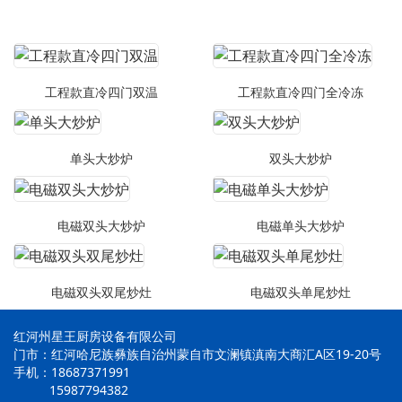
工程款直冷四门双温
工程款直冷四门全冷冻
单头大炒炉
双头大炒炉
电磁双头大炒炉
电磁单头大炒炉
电磁双头双尾炒灶
电磁双头单尾炒灶
红河州星王厨房设备有限公司
门市：红河哈尼族彝族自治州蒙自市文澜镇滇南大商汇A区19-20号
手机：18687371991
15987794382