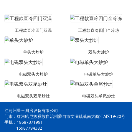
工程款直冷四门双温
工程款直冷四门全冷冻
单头大炒炉
双头大炒炉
电磁双头大炒炉
电磁单头大炒炉
电磁双头双尾炒灶
电磁双头单尾炒灶
红河州星王厨房设备有限公司
门市：红河哈尼族彝族自治州蒙自市文澜镇滇南大商汇A区19-20号
手机：18687371991
15987794382