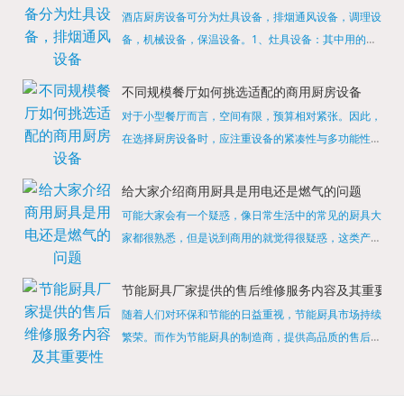
酒店厨房设备可分为灶具设备，排烟通风设备，调理设
备，机械设备，保温设备。1、灶具设备：其中用的较
多的就是燃气，电热等，所以灶具设备肯定是一定不可
缺少的，经过相关检测证明的合格设备才能进行使用，
不同规模餐厅如何挑选适配的商用厨房设备
现如今，...
对于小型餐厅而言，空间有限，预算相对紧张。因此，
在选择厨房设备时，应注重设备的紧凑性与多功能性。
例如，可以选择集烤箱、蒸箱、微波炉于一体的多功能
烹饪设备，既能节省空间，又能满足多样化的烹饪需
给大家介绍商用厨具是用电还是燃气的问题
求。同时，...
可能大家会有一个疑惑，像日常生活中的常见的厨具大
家都很熟悉，但是说到商用的就觉得很疑惑，这类产品
为什么叫商用厨具？难道家里的是家用的，像那些大酒
店用的就是商用的吗?还真别说，真被大家猜对了，这
节能厨具厂家提供的售后维修服务内容及其重要性
类产品就...
随着人们对环保和节能的日益重视，节能厨具市场持续
繁荣。而作为节能厨具的制造商，提供高品质的售后维
修服务是提升品牌形象和客户满意度的重要一环。提供
产品安装服务是售后维修的基础。对于新购买的节能厨