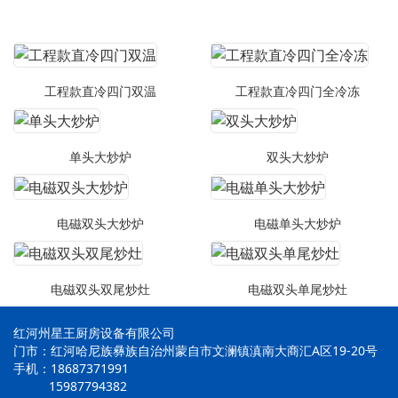
工程款直冷四门双温
工程款直冷四门全冷冻
单头大炒炉
双头大炒炉
电磁双头大炒炉
电磁单头大炒炉
电磁双头双尾炒灶
电磁双头单尾炒灶
红河州星王厨房设备有限公司
门市：红河哈尼族彝族自治州蒙自市文澜镇滇南大商汇A区19-20号
手机：18687371991
15987794382