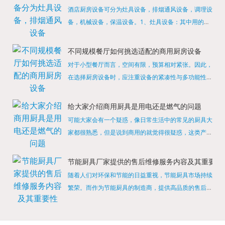
酒店厨房设备可分为灶具设备，排烟通风设备，调理设
备，机械设备，保温设备。1、灶具设备：其中用的较
多的就是燃气，电热等，所以灶具设备肯定是一定不可
缺少的，经过相关检测证明的合格设备才能进行使用，
不同规模餐厅如何挑选适配的商用厨房设备
现如今，...
对于小型餐厅而言，空间有限，预算相对紧张。因此，
在选择厨房设备时，应注重设备的紧凑性与多功能性。
例如，可以选择集烤箱、蒸箱、微波炉于一体的多功能
烹饪设备，既能节省空间，又能满足多样化的烹饪需
给大家介绍商用厨具是用电还是燃气的问题
求。同时，...
可能大家会有一个疑惑，像日常生活中的常见的厨具大
家都很熟悉，但是说到商用的就觉得很疑惑，这类产品
为什么叫商用厨具？难道家里的是家用的，像那些大酒
店用的就是商用的吗?还真别说，真被大家猜对了，这
节能厨具厂家提供的售后维修服务内容及其重要性
类产品就...
随着人们对环保和节能的日益重视，节能厨具市场持续
繁荣。而作为节能厨具的制造商，提供高品质的售后维
修服务是提升品牌形象和客户满意度的重要一环。提供
产品安装服务是售后维修的基础。对于新购买的节能厨