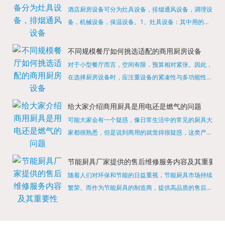
酒店厨房设备可分为灶具设备，排烟通风设备，调理设
备，机械设备，保温设备。1、灶具设备：其中用的较
多的就是燃气，电热等，所以灶具设备肯定是一定不可
缺少的，经过相关检测证明的合格设备才能进行使用，
不同规模餐厅如何挑选适配的商用厨房设备
现如今，...
对于小型餐厅而言，空间有限，预算相对紧张。因此，
在选择厨房设备时，应注重设备的紧凑性与多功能性。
例如，可以选择集烤箱、蒸箱、微波炉于一体的多功能
烹饪设备，既能节省空间，又能满足多样化的烹饪需
给大家介绍商用厨具是用电还是燃气的问题
求。同时，...
可能大家会有一个疑惑，像日常生活中的常见的厨具大
家都很熟悉，但是说到商用的就觉得很疑惑，这类产品
为什么叫商用厨具？难道家里的是家用的，像那些大酒
店用的就是商用的吗?还真别说，真被大家猜对了，这
节能厨具厂家提供的售后维修服务内容及其重要性
类产品就...
随着人们对环保和节能的日益重视，节能厨具市场持续
繁荣。而作为节能厨具的制造商，提供高品质的售后维
修服务是提升品牌形象和客户满意度的重要一环。提供
产品安装服务是售后维修的基础。对于新购买的节能厨