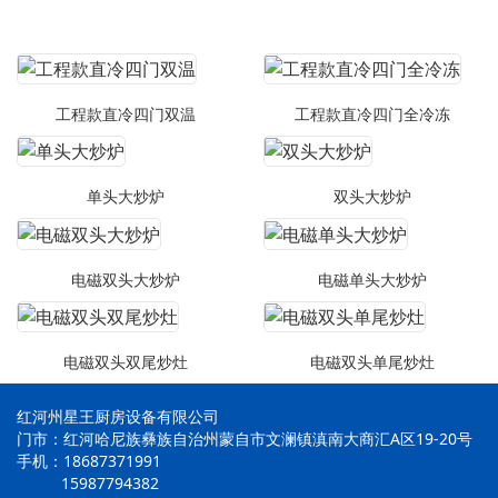
工程款直冷四门双温
工程款直冷四门全冷冻
单头大炒炉
双头大炒炉
电磁双头大炒炉
电磁单头大炒炉
电磁双头双尾炒灶
电磁双头单尾炒灶
红河州星王厨房设备有限公司
门市：红河哈尼族彝族自治州蒙自市文澜镇滇南大商汇A区19-20号
手机：18687371991
15987794382