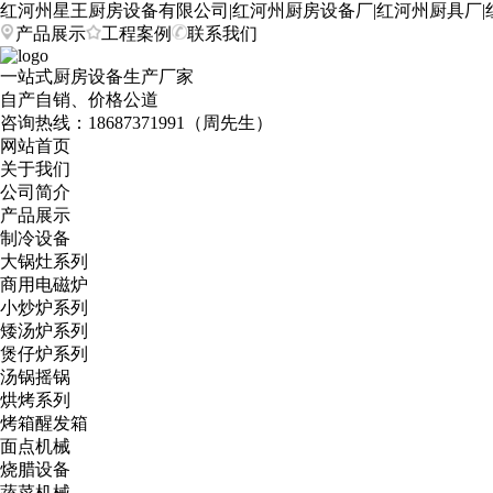
红河州星王厨房设备有限公司|红河州厨房设备厂|红河州厨具厂|
产品展示
工程案例
联系我们
一站式厨房设备生产厂家
自产自销、价格公道
咨询热线：
18687371991（周先生）
网站首页
关于我们
公司简介
产品展示
制冷设备
大锅灶系列
商用电磁炉
小炒炉系列
矮汤炉系列
煲仔炉系列
汤锅摇锅
烘烤系列
烤箱醒发箱
面点机械
烧腊设备
蔬菜机械