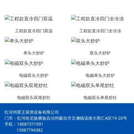
工程款直冷四门双温
工程款直冷四门全冷冻
单头大炒炉
双头大炒炉
电磁双头大炒炉
电磁单头大炒炉
电磁双头双尾炒灶
电磁双头单尾炒灶
红河州星王厨房设备有限公司
门市：红河哈尼族彝族自治州蒙自市文澜镇滇南大商汇A区19-20号
手机：18687371991
15987794382