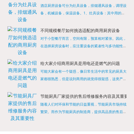
酒店厨房设备可分为灶具设备，排烟通风设备，调理设
备，机械设备，保温设备。1、灶具设备：其中用的较
多的就是燃气，电热等，所以灶具设备肯定是一定不可
缺少的，经过相关检测证明的合格设备才能进行使用，
不同规模餐厅如何挑选适配的商用厨房设备
现如今，...
对于小型餐厅而言，空间有限，预算相对紧张。因此，
在选择厨房设备时，应注重设备的紧凑性与多功能性。
例如，可以选择集烤箱、蒸箱、微波炉于一体的多功能
烹饪设备，既能节省空间，又能满足多样化的烹饪需
给大家介绍商用厨具是用电还是燃气的问题
求。同时，...
可能大家会有一个疑惑，像日常生活中的常见的厨具大
家都很熟悉，但是说到商用的就觉得很疑惑，这类产品
为什么叫商用厨具？难道家里的是家用的，像那些大酒
店用的就是商用的吗?还真别说，真被大家猜对了，这
节能厨具厂家提供的售后维修服务内容及其重要性
类产品就...
随着人们对环保和节能的日益重视，节能厨具市场持续
繁荣。而作为节能厨具的制造商，提供高品质的售后维
修服务是提升品牌形象和客户满意度的重要一环。提供
产品安装服务是售后维修的基础。对于新购买的节能厨