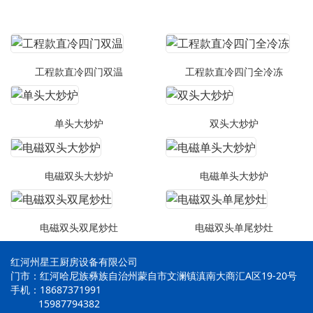
工程款直冷四门双温
工程款直冷四门全冷冻
单头大炒炉
双头大炒炉
电磁双头大炒炉
电磁单头大炒炉
电磁双头双尾炒灶
电磁双头单尾炒灶
红河州星王厨房设备有限公司
门市：红河哈尼族彝族自治州蒙自市文澜镇滇南大商汇A区19-20号
手机：18687371991
15987794382