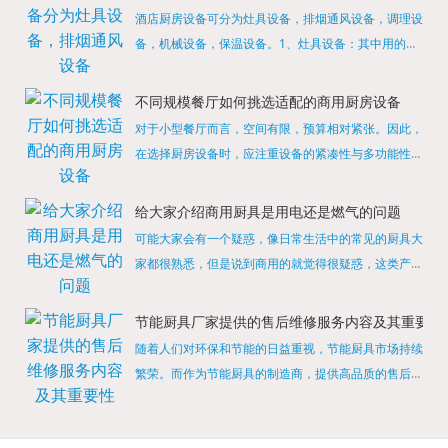
酒店厨房设备可分为灶具设备，排烟通风设备，调理设
备，机械设备，保温设备。1、灶具设备：其中用的较
多的就是燃气，电热等，所以灶具设备肯定是一定不可
缺少的，经过相关检测证明的合格设备才能进行使用，
不同规模餐厅如何挑选适配的商用厨房设备
现如今，...
对于小型餐厅而言，空间有限，预算相对紧张。因此，
在选择厨房设备时，应注重设备的紧凑性与多功能性。
例如，可以选择集烤箱、蒸箱、微波炉于一体的多功能
烹饪设备，既能节省空间，又能满足多样化的烹饪需
给大家介绍商用厨具是用电还是燃气的问题
求。同时，...
可能大家会有一个疑惑，像日常生活中的常见的厨具大
家都很熟悉，但是说到商用的就觉得很疑惑，这类产品
为什么叫商用厨具？难道家里的是家用的，像那些大酒
店用的就是商用的吗?还真别说，真被大家猜对了，这
节能厨具厂家提供的售后维修服务内容及其重要性
类产品就...
随着人们对环保和节能的日益重视，节能厨具市场持续
繁荣。而作为节能厨具的制造商，提供高品质的售后维
修服务是提升品牌形象和客户满意度的重要一环。提供
产品安装服务是售后维修的基础。对于新购买的节能厨