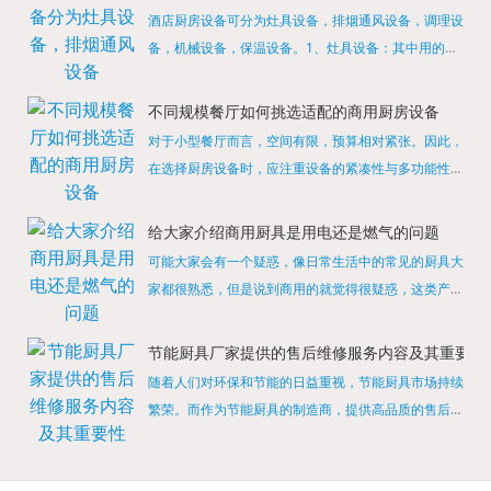
酒店厨房设备可分为灶具设备，排烟通风设备，调理设
备，机械设备，保温设备。1、灶具设备：其中用的较
多的就是燃气，电热等，所以灶具设备肯定是一定不可
缺少的，经过相关检测证明的合格设备才能进行使用，
不同规模餐厅如何挑选适配的商用厨房设备
现如今，...
对于小型餐厅而言，空间有限，预算相对紧张。因此，
在选择厨房设备时，应注重设备的紧凑性与多功能性。
例如，可以选择集烤箱、蒸箱、微波炉于一体的多功能
烹饪设备，既能节省空间，又能满足多样化的烹饪需
给大家介绍商用厨具是用电还是燃气的问题
求。同时，...
可能大家会有一个疑惑，像日常生活中的常见的厨具大
家都很熟悉，但是说到商用的就觉得很疑惑，这类产品
为什么叫商用厨具？难道家里的是家用的，像那些大酒
店用的就是商用的吗?还真别说，真被大家猜对了，这
节能厨具厂家提供的售后维修服务内容及其重要性
类产品就...
随着人们对环保和节能的日益重视，节能厨具市场持续
繁荣。而作为节能厨具的制造商，提供高品质的售后维
修服务是提升品牌形象和客户满意度的重要一环。提供
产品安装服务是售后维修的基础。对于新购买的节能厨