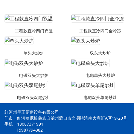
工程款直冷四门双温
工程款直冷四门全冷冻
单头大炒炉
双头大炒炉
电磁双头大炒炉
电磁单头大炒炉
电磁双头双尾炒灶
电磁双头单尾炒灶
红河州星王厨房设备有限公司
门市：红河哈尼族彝族自治州蒙自市文澜镇滇南大商汇A区19-20号
手机：18687371991
15987794382