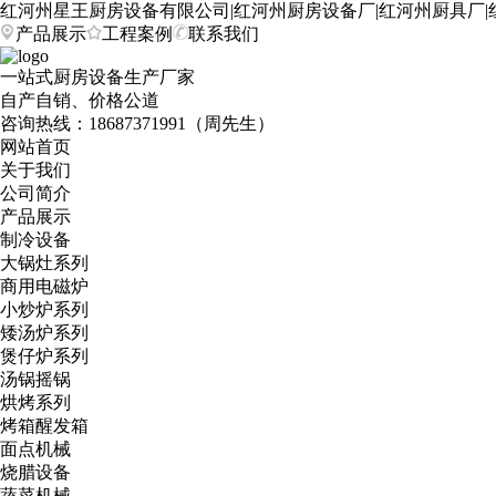
红河州星王厨房设备有限公司|红河州厨房设备厂|红河州厨具厂|
产品展示
工程案例
联系我们
一站式厨房设备生产厂家
自产自销、价格公道
咨询热线：
18687371991（周先生）
网站首页
关于我们
公司简介
产品展示
制冷设备
大锅灶系列
商用电磁炉
小炒炉系列
矮汤炉系列
煲仔炉系列
汤锅摇锅
烘烤系列
烤箱醒发箱
面点机械
烧腊设备
蔬菜机械