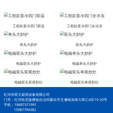
工程款直冷四门双温
工程款直冷四门全冷冻
单头大炒炉
双头大炒炉
电磁双头大炒炉
电磁单头大炒炉
电磁双头双尾炒灶
电磁双头单尾炒灶
红河州星王厨房设备有限公司
门市：红河哈尼族彝族自治州蒙自市文澜镇滇南大商汇A区19-20号
手机：18687371991
15987794382