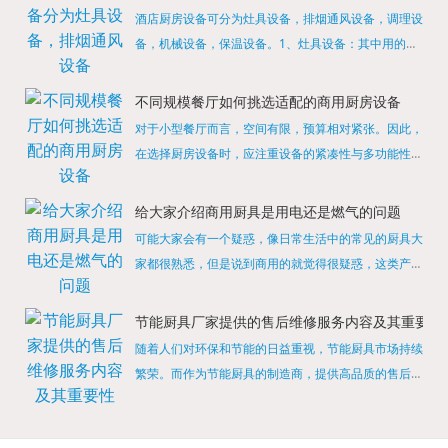
酒店厨房设备可分为灶具设备，排烟通风设备，调理设
备，机械设备，保温设备。1、灶具设备：其中用的较
多的就是燃气，电热等，所以灶具设备肯定是一定不可
缺少的，经过相关检测证明的合格设备才能进行使用，
不同规模餐厅如何挑选适配的商用厨房设备
现如今，...
对于小型餐厅而言，空间有限，预算相对紧张。因此，
在选择厨房设备时，应注重设备的紧凑性与多功能性。
例如，可以选择集烤箱、蒸箱、微波炉于一体的多功能
烹饪设备，既能节省空间，又能满足多样化的烹饪需
给大家介绍商用厨具是用电还是燃气的问题
求。同时，...
可能大家会有一个疑惑，像日常生活中的常见的厨具大
家都很熟悉，但是说到商用的就觉得很疑惑，这类产品
为什么叫商用厨具？难道家里的是家用的，像那些大酒
店用的就是商用的吗?还真别说，真被大家猜对了，这
节能厨具厂家提供的售后维修服务内容及其重要性
类产品就...
随着人们对环保和节能的日益重视，节能厨具市场持续
繁荣。而作为节能厨具的制造商，提供高品质的售后维
修服务是提升品牌形象和客户满意度的重要一环。提供
产品安装服务是售后维修的基础。对于新购买的节能厨