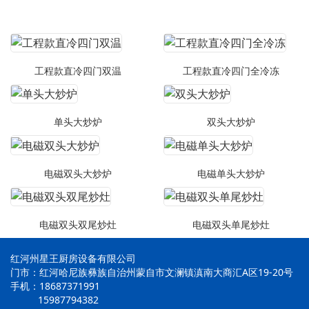
工程款直冷四门双温
工程款直冷四门全冷冻
单头大炒炉
双头大炒炉
电磁双头大炒炉
电磁单头大炒炉
电磁双头双尾炒灶
电磁双头单尾炒灶
红河州星王厨房设备有限公司
门市：红河哈尼族彝族自治州蒙自市文澜镇滇南大商汇A区19-20号
手机：18687371991
15987794382