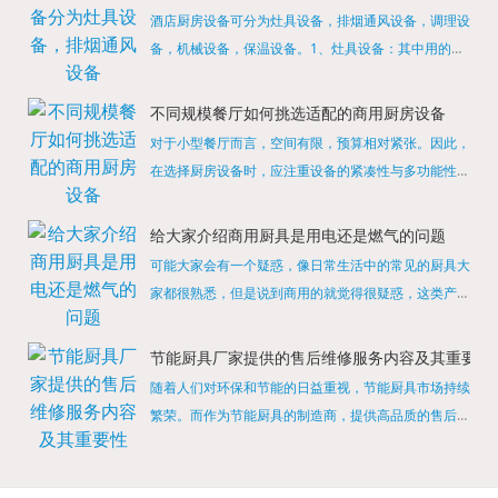
酒店厨房设备可分为灶具设备，排烟通风设备，调理设
备，机械设备，保温设备。1、灶具设备：其中用的较
多的就是燃气，电热等，所以灶具设备肯定是一定不可
缺少的，经过相关检测证明的合格设备才能进行使用，
不同规模餐厅如何挑选适配的商用厨房设备
现如今，...
对于小型餐厅而言，空间有限，预算相对紧张。因此，
在选择厨房设备时，应注重设备的紧凑性与多功能性。
例如，可以选择集烤箱、蒸箱、微波炉于一体的多功能
烹饪设备，既能节省空间，又能满足多样化的烹饪需
给大家介绍商用厨具是用电还是燃气的问题
求。同时，...
可能大家会有一个疑惑，像日常生活中的常见的厨具大
家都很熟悉，但是说到商用的就觉得很疑惑，这类产品
为什么叫商用厨具？难道家里的是家用的，像那些大酒
店用的就是商用的吗?还真别说，真被大家猜对了，这
节能厨具厂家提供的售后维修服务内容及其重要性
类产品就...
随着人们对环保和节能的日益重视，节能厨具市场持续
繁荣。而作为节能厨具的制造商，提供高品质的售后维
修服务是提升品牌形象和客户满意度的重要一环。提供
产品安装服务是售后维修的基础。对于新购买的节能厨