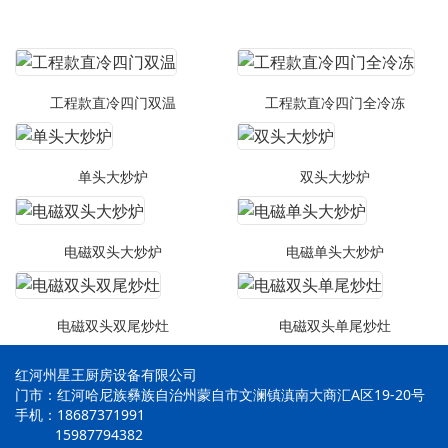
工程款直冷四门双温
工程款直冷四门全冷冻
单头大炒炉
双头大炒炉
电磁双头大炒炉
电磁单头大炒炉
电磁双头双尾炒灶
电磁双头单尾炒灶
红河州星王厨房设备有限公司
门市：红河哈尼族彝族自治州蒙自市文澜镇滇南大商汇A区19-20号
手机：18687371991
15987794382