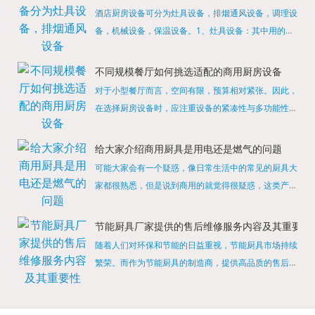
酒店厨房设备可分为灶具设备，排烟通风设备，调理设
备，机械设备，保温设备。1、灶具设备：其中用的较
多的就是燃气，电热等，所以灶具设备肯定是一定不可
缺少的，经过相关检测证明的合格设备才能进行使用，
不同规模餐厅如何挑选适配的商用厨房设备
现如今，...
对于小型餐厅而言，空间有限，预算相对紧张。因此，
在选择厨房设备时，应注重设备的紧凑性与多功能性。
例如，可以选择集烤箱、蒸箱、微波炉于一体的多功能
烹饪设备，既能节省空间，又能满足多样化的烹饪需
给大家介绍商用厨具是用电还是燃气的问题
求。同时，...
可能大家会有一个疑惑，像日常生活中的常见的厨具大
家都很熟悉，但是说到商用的就觉得很疑惑，这类产品
为什么叫商用厨具？难道家里的是家用的，像那些大酒
店用的就是商用的吗?还真别说，真被大家猜对了，这
节能厨具厂家提供的售后维修服务内容及其重要性
类产品就...
随着人们对环保和节能的日益重视，节能厨具市场持续
繁荣。而作为节能厨具的制造商，提供高品质的售后维
修服务是提升品牌形象和客户满意度的重要一环。提供
产品安装服务是售后维修的基础。对于新购买的节能厨