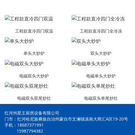
工程款直冷四门双温
工程款直冷四门全冷冻
单头大炒炉
双头大炒炉
电磁双头大炒炉
电磁单头大炒炉
电磁双头双尾炒灶
电磁双头单尾炒灶
红河州星王厨房设备有限公司
门市：红河哈尼族彝族自治州蒙自市文澜镇滇南大商汇A区19-20号
手机：18687371991
15987794382