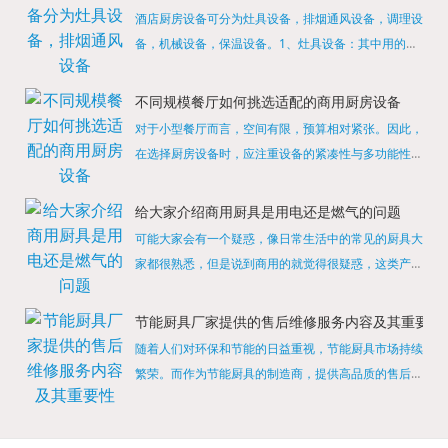
酒店厨房设备可分为灶具设备，排烟通风设备，调理设
备，机械设备，保温设备。1、灶具设备：其中用的较
多的就是燃气，电热等，所以灶具设备肯定是一定不可
缺少的，经过相关检测证明的合格设备才能进行使用，
不同规模餐厅如何挑选适配的商用厨房设备
现如今，...
对于小型餐厅而言，空间有限，预算相对紧张。因此，
在选择厨房设备时，应注重设备的紧凑性与多功能性。
例如，可以选择集烤箱、蒸箱、微波炉于一体的多功能
烹饪设备，既能节省空间，又能满足多样化的烹饪需
给大家介绍商用厨具是用电还是燃气的问题
求。同时，...
可能大家会有一个疑惑，像日常生活中的常见的厨具大
家都很熟悉，但是说到商用的就觉得很疑惑，这类产品
为什么叫商用厨具？难道家里的是家用的，像那些大酒
店用的就是商用的吗?还真别说，真被大家猜对了，这
节能厨具厂家提供的售后维修服务内容及其重要性
类产品就...
随着人们对环保和节能的日益重视，节能厨具市场持续
繁荣。而作为节能厨具的制造商，提供高品质的售后维
修服务是提升品牌形象和客户满意度的重要一环。提供
产品安装服务是售后维修的基础。对于新购买的节能厨