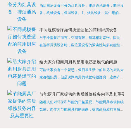
酒店厨房设备可分为灶具设备，排烟通风设备，调理设
备，机械设备，保温设备。1、灶具设备：其中用的较
多的就是燃气，电热等，所以灶具设备肯定是一定不可
缺少的，经过相关检测证明的合格设备才能进行使用，
不同规模餐厅如何挑选适配的商用厨房设备
现如今，...
对于小型餐厅而言，空间有限，预算相对紧张。因此，
在选择厨房设备时，应注重设备的紧凑性与多功能性。
例如，可以选择集烤箱、蒸箱、微波炉于一体的多功能
烹饪设备，既能节省空间，又能满足多样化的烹饪需
给大家介绍商用厨具是用电还是燃气的问题
求。同时，...
可能大家会有一个疑惑，像日常生活中的常见的厨具大
家都很熟悉，但是说到商用的就觉得很疑惑，这类产品
为什么叫商用厨具？难道家里的是家用的，像那些大酒
店用的就是商用的吗?还真别说，真被大家猜对了，这
节能厨具厂家提供的售后维修服务内容及其重要性
类产品就...
随着人们对环保和节能的日益重视，节能厨具市场持续
繁荣。而作为节能厨具的制造商，提供高品质的售后维
修服务是提升品牌形象和客户满意度的重要一环。提供
产品安装服务是售后维修的基础。对于新购买的节能厨