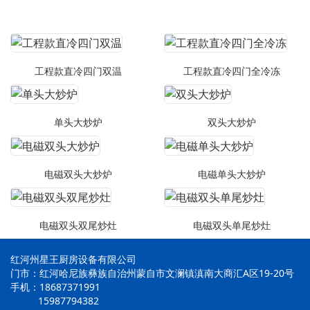
工程款直冷四门双温
工程款直冷四门全冷冻
单头大炒炉
双头大炒炉
电磁双头大炒炉
电磁单头大炒炉
电磁双头双尾炒灶
电磁双头单尾炒灶
红河州星王厨房设备有限公司
门市：红河哈尼族彝族自治州蒙自市文澜镇滇南大商汇A区19-20号
手机：18687371991
15987794382