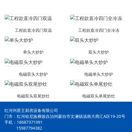
工程款直冷四门双温
工程款直冷四门全冷冻
单头大炒炉
双头大炒炉
电磁双头大炒炉
电磁单头大炒炉
电磁双头双尾炒灶
电磁双头单尾炒灶
红河州星王厨房设备有限公司
门市：红河哈尼族彝族自治州蒙自市文澜镇滇南大商汇A区19-20号
手机：18687371991
15987794382