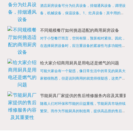
酒店厨房设备可分为灶具设备，排烟通风设备，调理设
备，机械设备，保温设备。1、灶具设备：其中用的较
多的就是燃气，电热等，所以灶具设备肯定是一定不可
缺少的，经过相关检测证明的合格设备才能进行使用，
不同规模餐厅如何挑选适配的商用厨房设备
现如今，...
对于小型餐厅而言，空间有限，预算相对紧张。因此，
在选择厨房设备时，应注重设备的紧凑性与多功能性。
例如，可以选择集烤箱、蒸箱、微波炉于一体的多功能
烹饪设备，既能节省空间，又能满足多样化的烹饪需
给大家介绍商用厨具是用电还是燃气的问题
求。同时，...
可能大家会有一个疑惑，像日常生活中的常见的厨具大
家都很熟悉，但是说到商用的就觉得很疑惑，这类产品
为什么叫商用厨具？难道家里的是家用的，像那些大酒
店用的就是商用的吗?还真别说，真被大家猜对了，这
节能厨具厂家提供的售后维修服务内容及其重要性
类产品就...
随着人们对环保和节能的日益重视，节能厨具市场持续
繁荣。而作为节能厨具的制造商，提供高品质的售后维
修服务是提升品牌形象和客户满意度的重要一环。提供
产品安装服务是售后维修的基础。对于新购买的节能厨