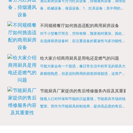
酒店厨房设备可分为灶具设备，排烟通风设备，调理设
备，机械设备，保温设备。1、灶具设备：其中用的较
多的就是燃气，电热等，所以灶具设备肯定是一定不可
缺少的，经过相关检测证明的合格设备才能进行使用，
不同规模餐厅如何挑选适配的商用厨房设备
现如今，...
对于小型餐厅而言，空间有限，预算相对紧张。因此，
在选择厨房设备时，应注重设备的紧凑性与多功能性。
例如，可以选择集烤箱、蒸箱、微波炉于一体的多功能
烹饪设备，既能节省空间，又能满足多样化的烹饪需
给大家介绍商用厨具是用电还是燃气的问题
求。同时，...
可能大家会有一个疑惑，像日常生活中的常见的厨具大
家都很熟悉，但是说到商用的就觉得很疑惑，这类产品
为什么叫商用厨具？难道家里的是家用的，像那些大酒
店用的就是商用的吗?还真别说，真被大家猜对了，这
节能厨具厂家提供的售后维修服务内容及其重要性
类产品就...
随着人们对环保和节能的日益重视，节能厨具市场持续
繁荣。而作为节能厨具的制造商，提供高品质的售后维
修服务是提升品牌形象和客户满意度的重要一环。提供
产品安装服务是售后维修的基础。对于新购买的节能厨
具，厂家...