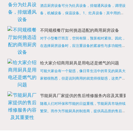
酒店厨房设备可分为灶具设备，排烟通风设备，调理设
备，机械设备，保温设备。1、灶具设备：其中用的较
多的就是燃气，电热等，所以灶具设备肯定是一定不可
缺少的，经过相关检测证明的合格设备才能进行使用，
不同规模餐厅如何挑选适配的商用厨房设备
现如今，...
对于小型餐厅而言，空间有限，预算相对紧张。因此，
在选择厨房设备时，应注重设备的紧凑性与多功能性。
例如，可以选择集烤箱、蒸箱、微波炉于一体的多功能
烹饪设备，既能节省空间，又能满足多样化的烹饪需
给大家介绍商用厨具是用电还是燃气的问题
求。同时，...
可能大家会有一个疑惑，像日常生活中的常见的厨具大
家都很熟悉，但是说到商用的就觉得很疑惑，这类产品
为什么叫商用厨具？难道家里的是家用的，像那些大酒
店用的就是商用的吗?还真别说，真被大家猜对了，这
节能厨具厂家提供的售后维修服务内容及其重要性
类产品就...
随着人们对环保和节能的日益重视，节能厨具市场持续
繁荣。而作为节能厨具的制造商，提供高品质的售后维
修服务是提升品牌形象和客户满意度的重要一环。提供
产品安装服务是售后维修的基础。对于新购买的节能厨