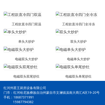
工程款直冷四门双温
工程款直冷四门全冷冻
单头大炒炉
双头大炒炉
电磁双头大炒炉
电磁单头大炒炉
电磁双头双尾炒灶
电磁双头单尾炒灶
红河州星王厨房设备有限公司
门市：红河哈尼族彝族自治州蒙自市文澜镇滇南大商汇A区19-20号
手机：18687371991
15987794382