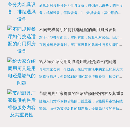
酒店厨房设备可分为灶具设备，排烟通风设备，调理设
备，机械设备，保温设备。1、灶具设备：其中用的较
多的就是燃气，电热等，所以灶具设备肯定是一定不可
缺少的，经过相关检测证明的合格设备才能进行使用，
不同规模餐厅如何挑选适配的商用厨房设备
现如今，...
对于小型餐厅而言，空间有限，预算相对紧张。因此，
在选择厨房设备时，应注重设备的紧凑性与多功能性。
例如，可以选择集烤箱、蒸箱、微波炉于一体的多功能
烹饪设备，既能节省空间，又能满足多样化的烹饪需
给大家介绍商用厨具是用电还是燃气的问题
求。同时，...
可能大家会有一个疑惑，像日常生活中的常见的厨具大
家都很熟悉，但是说到商用的就觉得很疑惑，这类产品
为什么叫商用厨具？难道家里的是家用的，像那些大酒
店用的就是商用的吗?还真别说，真被大家猜对了，这
节能厨具厂家提供的售后维修服务内容及其重要性
类产品就...
随着人们对环保和节能的日益重视，节能厨具市场持续
繁荣。而作为节能厨具的制造商，提供高品质的售后维
修服务是提升品牌形象和客户满意度的重要一环。提供
产品安装服务是售后维修的基础。对于新购买的节能厨