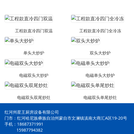
工程款直冷四门双温
工程款直冷四门全冷冻
单头大炒炉
双头大炒炉
电磁双头大炒炉
电磁单头大炒炉
电磁双头双尾炒灶
电磁双头单尾炒灶
红河州星王厨房设备有限公司
门市：红河哈尼族彝族自治州蒙自市文澜镇滇南大商汇A区19-20号
手机：18687371991
15987794382