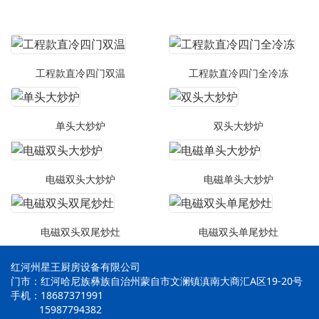
工程款直冷四门双温
工程款直冷四门全冷冻
单头大炒炉
双头大炒炉
电磁双头大炒炉
电磁单头大炒炉
电磁双头双尾炒灶
电磁双头单尾炒灶
红河州星王厨房设备有限公司
门市：红河哈尼族彝族自治州蒙自市文澜镇滇南大商汇A区19-20号
手机：18687371991
15987794382