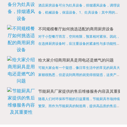
酒店厨房设备可分为灶具设备，排烟通风设备，调理设
备，机械设备，保温设备。1、灶具设备：其中用的较
多的就是燃气，电热等，所以灶具设备肯定是一定不可
缺少的，经过相关检测证明的合格设备才能进行使用，
不同规模餐厅如何挑选适配的商用厨房设备
现如今，...
对于小型餐厅而言，空间有限，预算相对紧张。因此，
在选择厨房设备时，应注重设备的紧凑性与多功能性。
例如，可以选择集烤箱、蒸箱、微波炉于一体的多功能
烹饪设备，既能节省空间，又能满足多样化的烹饪需
给大家介绍商用厨具是用电还是燃气的问题
求。同时，...
可能大家会有一个疑惑，像日常生活中的常见的厨具大
家都很熟悉，但是说到商用的就觉得很疑惑，这类产品
为什么叫商用厨具？难道家里的是家用的，像那些大酒
店用的就是商用的吗?还真别说，真被大家猜对了，这
节能厨具厂家提供的售后维修服务内容及其重要性
类产品就...
随着人们对环保和节能的日益重视，节能厨具市场持续
繁荣。而作为节能厨具的制造商，提供高品质的售后维
修服务是提升品牌形象和客户满意度的重要一环。提供
产品安装服务是售后维修的基础。对于新购买的节能厨