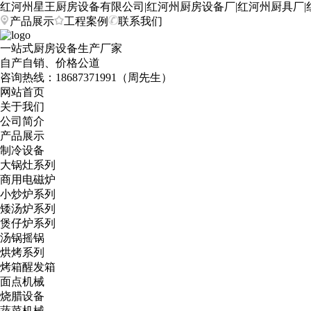
红河州星王厨房设备有限公司|红河州厨房设备厂|红河州厨具厂|
产品展示
工程案例
联系我们
一站式厨房设备生产厂家
自产自销、价格公道
咨询热线：
18687371991（周先生）
网站首页
关于我们
公司简介
产品展示
制冷设备
大锅灶系列
商用电磁炉
小炒炉系列
矮汤炉系列
煲仔炉系列
汤锅摇锅
烘烤系列
烤箱醒发箱
面点机械
烧腊设备
蔬菜机械