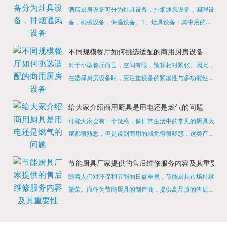
酒店厨房设备可分为灶具设备，排烟通风设备，调理设
备，机械设备，保温设备。1、灶具设备：其中用的较
多的就是燃气，电热等，所以灶具设备肯定是一定不可
缺少的，经过相关检测证明的合格设备才能进行使用，
不同规模餐厅如何挑选适配的商用厨房设备
现如今，...
对于小型餐厅而言，空间有限，预算相对紧张。因此，
在选择厨房设备时，应注重设备的紧凑性与多功能性。
例如，可以选择集烤箱、蒸箱、微波炉于一体的多功能
烹饪设备，既能节省空间，又能满足多样化的烹饪需
给大家介绍商用厨具是用电还是燃气的问题
求。同时，...
可能大家会有一个疑惑，像日常生活中的常见的厨具大
家都很熟悉，但是说到商用的就觉得很疑惑，这类产品
为什么叫商用厨具？难道家里的是家用的，像那些大酒
店用的就是商用的吗?还真别说，真被大家猜对了，这
节能厨具厂家提供的售后维修服务内容及其重要性
类产品就...
随着人们对环保和节能的日益重视，节能厨具市场持续
繁荣。而作为节能厨具的制造商，提供高品质的售后维
修服务是提升品牌形象和客户满意度的重要一环。提供
产品安装服务是售后维修的基础。对于新购买的节能厨