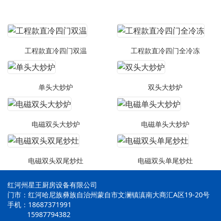
工程款直冷四门双温
工程款直冷四门全冷冻
单头大炒炉
双头大炒炉
电磁双头大炒炉
电磁单头大炒炉
电磁双头双尾炒灶
电磁双头单尾炒灶
红河州星王厨房设备有限公司
门市：红河哈尼族彝族自治州蒙自市文澜镇滇南大商汇A区19-20号
手机：18687371991
15987794382