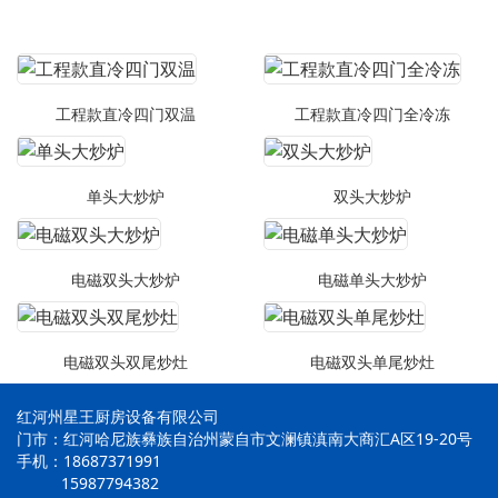
工程款直冷四门双温
工程款直冷四门全冷冻
单头大炒炉
双头大炒炉
电磁双头大炒炉
电磁单头大炒炉
电磁双头双尾炒灶
电磁双头单尾炒灶
红河州星王厨房设备有限公司
门市：红河哈尼族彝族自治州蒙自市文澜镇滇南大商汇A区19-20号
手机：18687371991
15987794382