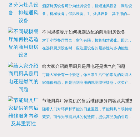
酒店厨房设备可分为灶具设备，排烟通风设备，调理设
备，机械设备，保温设备。1、灶具设备：其中用的较
多的就是燃气，电热等，所以灶具设备肯定是一定不可
缺少的，经过相关检测证明的合格设备才能进行使用，
不同规模餐厅如何挑选适配的商用厨房设备
现如今，...
对于小型餐厅而言，空间有限，预算相对紧张。因此，
在选择厨房设备时，应注重设备的紧凑性与多功能性。
例如，可以选择集烤箱、蒸箱、微波炉于一体的多功能
烹饪设备，既能节省空间，又能满足多样化的烹饪需
给大家介绍商用厨具是用电还是燃气的问题
求。同时，...
可能大家会有一个疑惑，像日常生活中的常见的厨具大
家都很熟悉，但是说到商用的就觉得很疑惑，这类产品
为什么叫商用厨具？难道家里的是家用的，像那些大酒
店用的就是商用的吗?还真别说，真被大家猜对了，这
节能厨具厂家提供的售后维修服务内容及其重要性
类产品就...
随着人们对环保和节能的日益重视，节能厨具市场持续
繁荣。而作为节能厨具的制造商，提供高品质的售后维
修服务是提升品牌形象和客户满意度的重要一环。提供
产品安装服务是售后维修的基础。对于新购买的节能厨