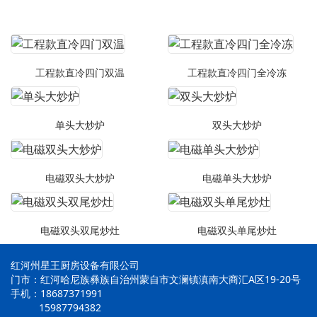
工程款直冷四门双温
工程款直冷四门全冷冻
单头大炒炉
双头大炒炉
电磁双头大炒炉
电磁单头大炒炉
电磁双头双尾炒灶
电磁双头单尾炒灶
红河州星王厨房设备有限公司
门市：红河哈尼族彝族自治州蒙自市文澜镇滇南大商汇A区19-20号
手机：18687371991
15987794382