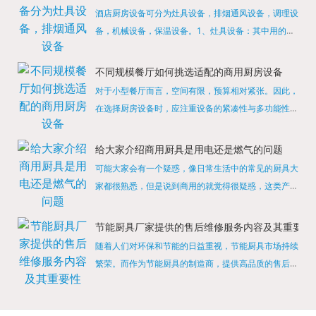
酒店厨房设备可分为灶具设备，排烟通风设备，调理设
备，机械设备，保温设备。1、灶具设备：其中用的较
多的就是燃气，电热等，所以灶具设备肯定是一定不可
缺少的，经过相关检测证明的合格设备才能进行使用，
不同规模餐厅如何挑选适配的商用厨房设备
现如今，...
对于小型餐厅而言，空间有限，预算相对紧张。因此，
在选择厨房设备时，应注重设备的紧凑性与多功能性。
例如，可以选择集烤箱、蒸箱、微波炉于一体的多功能
烹饪设备，既能节省空间，又能满足多样化的烹饪需
给大家介绍商用厨具是用电还是燃气的问题
求。同时，...
可能大家会有一个疑惑，像日常生活中的常见的厨具大
家都很熟悉，但是说到商用的就觉得很疑惑，这类产品
为什么叫商用厨具？难道家里的是家用的，像那些大酒
店用的就是商用的吗?还真别说，真被大家猜对了，这
节能厨具厂家提供的售后维修服务内容及其重要性
类产品就...
随着人们对环保和节能的日益重视，节能厨具市场持续
繁荣。而作为节能厨具的制造商，提供高品质的售后维
修服务是提升品牌形象和客户满意度的重要一环。提供
产品安装服务是售后维修的基础。对于新购买的节能厨