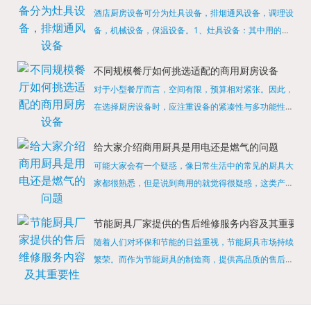
酒店厨房设备可分为灶具设备，排烟通风设备，调理设
备，机械设备，保温设备。1、灶具设备：其中用的较
多的就是燃气，电热等，所以灶具设备肯定是一定不可
缺少的，经过相关检测证明的合格设备才能进行使用，
不同规模餐厅如何挑选适配的商用厨房设备
现如今，...
对于小型餐厅而言，空间有限，预算相对紧张。因此，
在选择厨房设备时，应注重设备的紧凑性与多功能性。
例如，可以选择集烤箱、蒸箱、微波炉于一体的多功能
烹饪设备，既能节省空间，又能满足多样化的烹饪需
给大家介绍商用厨具是用电还是燃气的问题
求。同时，...
可能大家会有一个疑惑，像日常生活中的常见的厨具大
家都很熟悉，但是说到商用的就觉得很疑惑，这类产品
为什么叫商用厨具？难道家里的是家用的，像那些大酒
店用的就是商用的吗?还真别说，真被大家猜对了，这
节能厨具厂家提供的售后维修服务内容及其重要性
类产品就...
随着人们对环保和节能的日益重视，节能厨具市场持续
繁荣。而作为节能厨具的制造商，提供高品质的售后维
修服务是提升品牌形象和客户满意度的重要一环。提供
产品安装服务是售后维修的基础。对于新购买的节能厨