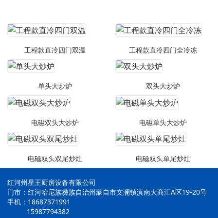
工程款直冷四门双温
工程款直冷四门全冷冻
单头大炒炉
双头大炒炉
电磁双头大炒炉
电磁单头大炒炉
电磁双头双尾炒灶
电磁双头单尾炒灶
红河州星王厨房设备有限公司
门市：红河哈尼族彝族自治州蒙自市文澜镇滇南大商汇A区19-20号
手机：18687371991
15987794382