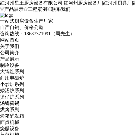
红河州星王厨房设备有限公司|红河州厨房设备厂|红河州厨具厂|
产品展示
工程案例
联系我们
一站式厨房设备生产厂家
自产自销、价格公道
咨询热线：
18687371991（周先生）
网站首页
关于我们
公司简介
产品展示
制冷设备
大锅灶系列
商用电磁炉
小炒炉系列
矮汤炉系列
煲仔炉系列
汤锅摇锅
烘烤系列
烤箱醒发箱
面点机械
烧腊设备
蔬菜机械