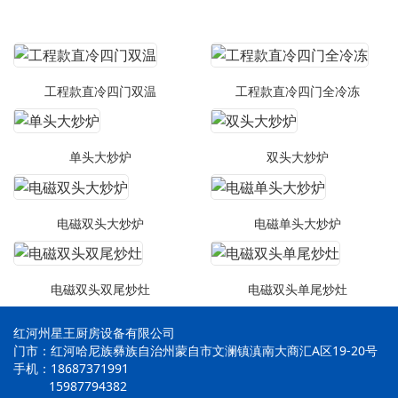
工程款直冷四门双温
工程款直冷四门全冷冻
单头大炒炉
双头大炒炉
电磁双头大炒炉
电磁单头大炒炉
电磁双头双尾炒灶
电磁双头单尾炒灶
红河州星王厨房设备有限公司
门市：红河哈尼族彝族自治州蒙自市文澜镇滇南大商汇A区19-20号
手机：18687371991
15987794382