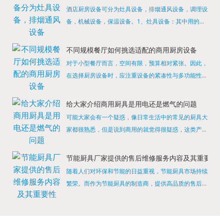
酒店厨房设备可分为灶具设备，排烟通风设备，调理设
备，机械设备，保温设备。1、灶具设备：其中用的较
多的就是燃气，电热等，所以灶具设备肯定是一定不可
缺少的，经过相关检测证明的合格设备才能进行使用，
不同规模餐厅如何挑选适配的商用厨房设备
现如今，...
对于小型餐厅而言，空间有限，预算相对紧张。因此，
在选择厨房设备时，应注重设备的紧凑性与多功能性。
例如，可以选择集烤箱、蒸箱、微波炉于一体的多功能
烹饪设备，既能节省空间，又能满足多样化的烹饪需
给大家介绍商用厨具是用电还是燃气的问题
求。同时，...
可能大家会有一个疑惑，像日常生活中的常见的厨具大
家都很熟悉，但是说到商用的就觉得很疑惑，这类产品
为什么叫商用厨具？难道家里的是家用的，像那些大酒
店用的就是商用的吗?还真别说，真被大家猜对了，这
节能厨具厂家提供的售后维修服务内容及其重要性
类产品就...
随着人们对环保和节能的日益重视，节能厨具市场持续
繁荣。而作为节能厨具的制造商，提供高品质的售后维
修服务是提升品牌形象和客户满意度的重要一环。提供
产品安装服务是售后维修的基础。对于新购买的节能厨