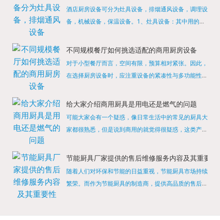
酒店厨房设备可分为灶具设备，排烟通风设备，调理设
备，机械设备，保温设备。1、灶具设备：其中用的较
多的就是燃气，电热等，所以灶具设备肯定是一定不可
缺少的，经过相关检测证明的合格设备才能进行使用，
不同规模餐厅如何挑选适配的商用厨房设备
现如今，...
对于小型餐厅而言，空间有限，预算相对紧张。因此，
在选择厨房设备时，应注重设备的紧凑性与多功能性。
例如，可以选择集烤箱、蒸箱、微波炉于一体的多功能
烹饪设备，既能节省空间，又能满足多样化的烹饪需
给大家介绍商用厨具是用电还是燃气的问题
求。同时，...
可能大家会有一个疑惑，像日常生活中的常见的厨具大
家都很熟悉，但是说到商用的就觉得很疑惑，这类产品
为什么叫商用厨具？难道家里的是家用的，像那些大酒
店用的就是商用的吗?还真别说，真被大家猜对了，这
节能厨具厂家提供的售后维修服务内容及其重要性
类产品就...
随着人们对环保和节能的日益重视，节能厨具市场持续
繁荣。而作为节能厨具的制造商，提供高品质的售后维
修服务是提升品牌形象和客户满意度的重要一环。提供
产品安装服务是售后维修的基础。对于新购买的节能厨