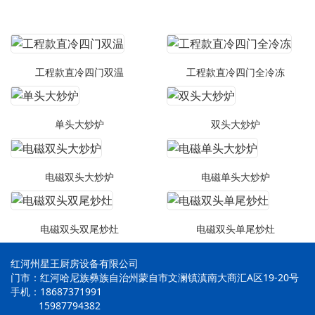
工程款直冷四门双温
工程款直冷四门全冷冻
单头大炒炉
双头大炒炉
电磁双头大炒炉
电磁单头大炒炉
电磁双头双尾炒灶
电磁双头单尾炒灶
红河州星王厨房设备有限公司
门市：红河哈尼族彝族自治州蒙自市文澜镇滇南大商汇A区19-20号
手机：18687371991
15987794382