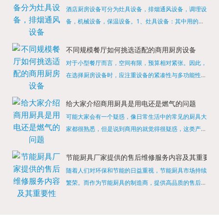
酒店厨房设备可分为灶具设备，排烟通风设备，调理设
备，机械设备，保温设备。1、灶具设备：其中用的较
多的就是燃气，电热等，所以灶具设备肯定是一定不可
缺少的，经过相关检测证明的合格设备才能进行使用，
不同规模餐厅如何挑选适配的商用厨房设备
现如今，...
对于小型餐厅而言，空间有限，预算相对紧张。因此，
在选择厨房设备时，应注重设备的紧凑性与多功能性。
例如，可以选择集烤箱、蒸箱、微波炉于一体的多功能
烹饪设备，既能节省空间，又能满足多样化的烹饪需
给大家介绍商用厨具是用电还是燃气的问题
求。同时，...
可能大家会有一个疑惑，像日常生活中的常见的厨具大
家都很熟悉，但是说到商用的就觉得很疑惑，这类产品
为什么叫商用厨具？难道家里的是家用的，像那些大酒
店用的就是商用的吗?还真别说，真被大家猜对了，这
节能厨具厂家提供的售后维修服务内容及其重要性
类产品就...
随着人们对环保和节能的日益重视，节能厨具市场持续
繁荣。而作为节能厨具的制造商，提供高品质的售后维
修服务是提升品牌形象和客户满意度的重要一环。提供
产品安装服务是售后维修的基础。对于新购买的节能厨