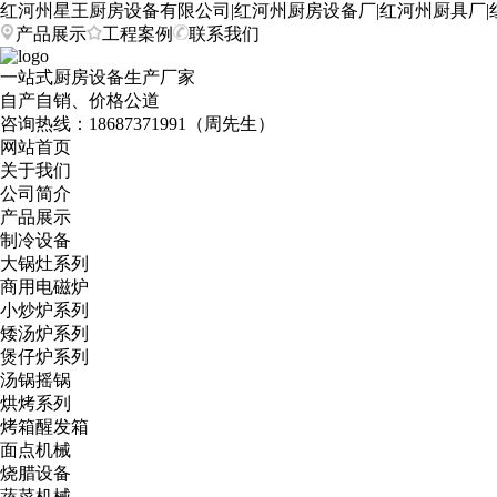
红河州星王厨房设备有限公司|红河州厨房设备厂|红河州厨具厂|
产品展示
工程案例
联系我们
一站式厨房设备生产厂家
自产自销、价格公道
咨询热线：
18687371991（周先生）
网站首页
关于我们
公司简介
产品展示
制冷设备
大锅灶系列
商用电磁炉
小炒炉系列
矮汤炉系列
煲仔炉系列
汤锅摇锅
烘烤系列
烤箱醒发箱
面点机械
烧腊设备
蔬菜机械