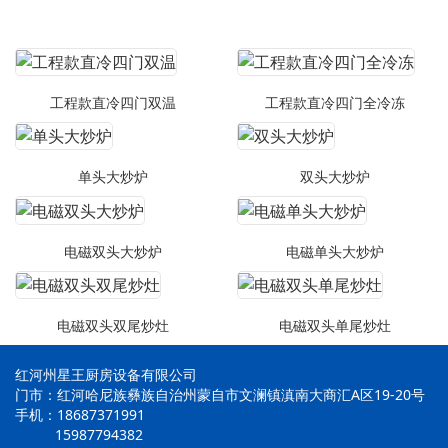
工程款直冷四门双温
工程款直冷四门全冷冻
单头大炒炉
双头大炒炉
电磁双头大炒炉
电磁单头大炒炉
电磁双头双尾炒灶
电磁双头单尾炒灶
红河州星王厨房设备有限公司
门市：红河哈尼族彝族自治州蒙自市文澜镇滇南大商汇A区19-20号
手机：18687371991
15987794382