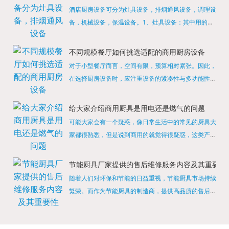
酒店厨房设备可分为灶具设备，排烟通风设备，调理设
备，机械设备，保温设备。1、灶具设备：其中用的较
多的就是燃气，电热等，所以灶具设备肯定是一定不可
缺少的，经过相关检测证明的合格设备才能进行使用，
不同规模餐厅如何挑选适配的商用厨房设备
现如今，...
对于小型餐厅而言，空间有限，预算相对紧张。因此，
在选择厨房设备时，应注重设备的紧凑性与多功能性。
例如，可以选择集烤箱、蒸箱、微波炉于一体的多功能
烹饪设备，既能节省空间，又能满足多样化的烹饪需
给大家介绍商用厨具是用电还是燃气的问题
求。同时，...
可能大家会有一个疑惑，像日常生活中的常见的厨具大
家都很熟悉，但是说到商用的就觉得很疑惑，这类产品
为什么叫商用厨具？难道家里的是家用的，像那些大酒
店用的就是商用的吗?还真别说，真被大家猜对了，这
节能厨具厂家提供的售后维修服务内容及其重要性
类产品就...
随着人们对环保和节能的日益重视，节能厨具市场持续
繁荣。而作为节能厨具的制造商，提供高品质的售后维
修服务是提升品牌形象和客户满意度的重要一环。提供
产品安装服务是售后维修的基础。对于新购买的节能厨