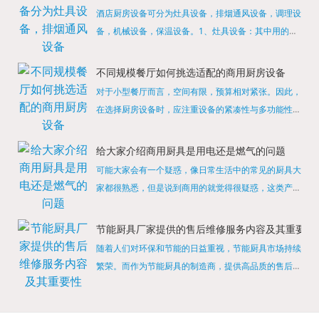
酒店厨房设备可分为灶具设备，排烟通风设备，调理设
备，机械设备，保温设备。1、灶具设备：其中用的较
多的就是燃气，电热等，所以灶具设备肯定是一定不可
缺少的，经过相关检测证明的合格设备才能进行使用，
不同规模餐厅如何挑选适配的商用厨房设备
现如今，...
对于小型餐厅而言，空间有限，预算相对紧张。因此，
在选择厨房设备时，应注重设备的紧凑性与多功能性。
例如，可以选择集烤箱、蒸箱、微波炉于一体的多功能
烹饪设备，既能节省空间，又能满足多样化的烹饪需
给大家介绍商用厨具是用电还是燃气的问题
求。同时，...
可能大家会有一个疑惑，像日常生活中的常见的厨具大
家都很熟悉，但是说到商用的就觉得很疑惑，这类产品
为什么叫商用厨具？难道家里的是家用的，像那些大酒
店用的就是商用的吗?还真别说，真被大家猜对了，这
节能厨具厂家提供的售后维修服务内容及其重要性
类产品就...
随着人们对环保和节能的日益重视，节能厨具市场持续
繁荣。而作为节能厨具的制造商，提供高品质的售后维
修服务是提升品牌形象和客户满意度的重要一环。提供
产品安装服务是售后维修的基础。对于新购买的节能厨