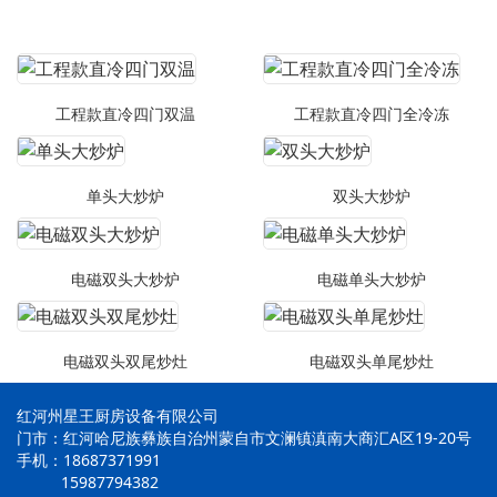
工程款直冷四门双温
工程款直冷四门全冷冻
单头大炒炉
双头大炒炉
电磁双头大炒炉
电磁单头大炒炉
电磁双头双尾炒灶
电磁双头单尾炒灶
红河州星王厨房设备有限公司
门市：红河哈尼族彝族自治州蒙自市文澜镇滇南大商汇A区19-20号
手机：18687371991
15987794382