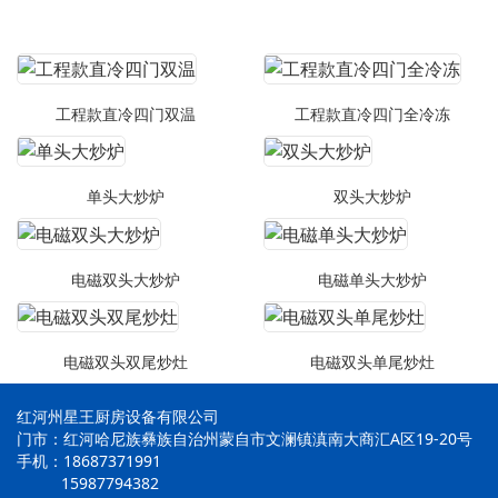
工程款直冷四门双温
工程款直冷四门全冷冻
单头大炒炉
双头大炒炉
电磁双头大炒炉
电磁单头大炒炉
电磁双头双尾炒灶
电磁双头单尾炒灶
红河州星王厨房设备有限公司
门市：红河哈尼族彝族自治州蒙自市文澜镇滇南大商汇A区19-20号
手机：18687371991
15987794382