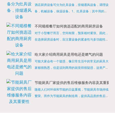
酒店厨房设备可分为灶具设备，排烟通风设备，调理设
备，机械设备，保温设备。1、灶具设备：其中用的较
多的就是燃气，电热等，所以灶具设备肯定是一定不可
缺少的，经过相关检测证明的合格设备才能进行使用，
不同规模餐厅如何挑选适配的商用厨房设备
现如今，...
对于小型餐厅而言，空间有限，预算相对紧张。因此，
在选择厨房设备时，应注重设备的紧凑性与多功能性。
例如，可以选择集烤箱、蒸箱、微波炉于一体的多功能
烹饪设备，既能节省空间，又能满足多样化的烹饪需
给大家介绍商用厨具是用电还是燃气的问题
求。同时，...
可能大家会有一个疑惑，像日常生活中的常见的厨具大
家都很熟悉，但是说到商用的就觉得很疑惑，这类产品
为什么叫商用厨具？难道家里的是家用的，像那些大酒
店用的就是商用的吗?还真别说，真被大家猜对了，这
节能厨具厂家提供的售后维修服务内容及其重要性
类产品就...
随着人们对环保和节能的日益重视，节能厨具市场持续
繁荣。而作为节能厨具的制造商，提供高品质的售后维
修服务是提升品牌形象和客户满意度的重要一环。提供
产品安装服务是售后维修的基础。对于新购买的节能厨