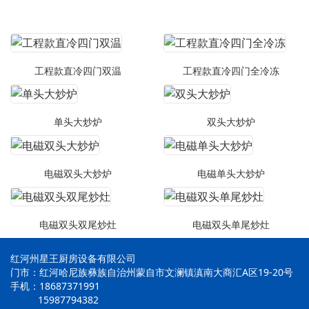
工程款直冷四门双温
工程款直冷四门全冷冻
单头大炒炉
双头大炒炉
电磁双头大炒炉
电磁单头大炒炉
电磁双头双尾炒灶
电磁双头单尾炒灶
红河州星王厨房设备有限公司
门市：红河哈尼族彝族自治州蒙自市文澜镇滇南大商汇A区19-20号
手机：18687371991
15987794382