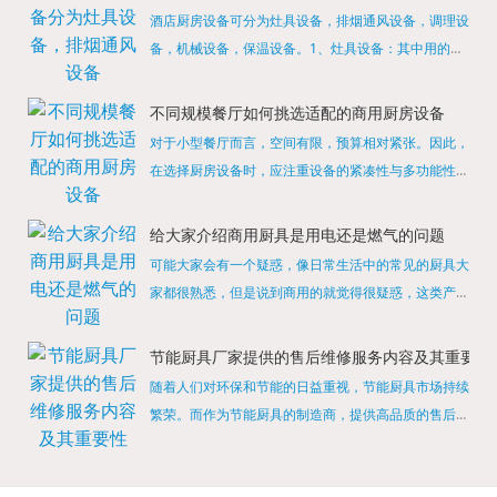
酒店厨房设备可分为灶具设备，排烟通风设备，调理设
备，机械设备，保温设备。1、灶具设备：其中用的较
多的就是燃气，电热等，所以灶具设备肯定是一定不可
缺少的，经过相关检测证明的合格设备才能进行使用，
不同规模餐厅如何挑选适配的商用厨房设备
现如今，...
对于小型餐厅而言，空间有限，预算相对紧张。因此，
在选择厨房设备时，应注重设备的紧凑性与多功能性。
例如，可以选择集烤箱、蒸箱、微波炉于一体的多功能
烹饪设备，既能节省空间，又能满足多样化的烹饪需
给大家介绍商用厨具是用电还是燃气的问题
求。同时，...
可能大家会有一个疑惑，像日常生活中的常见的厨具大
家都很熟悉，但是说到商用的就觉得很疑惑，这类产品
为什么叫商用厨具？难道家里的是家用的，像那些大酒
店用的就是商用的吗?还真别说，真被大家猜对了，这
节能厨具厂家提供的售后维修服务内容及其重要性
类产品就...
随着人们对环保和节能的日益重视，节能厨具市场持续
繁荣。而作为节能厨具的制造商，提供高品质的售后维
修服务是提升品牌形象和客户满意度的重要一环。提供
产品安装服务是售后维修的基础。对于新购买的节能厨